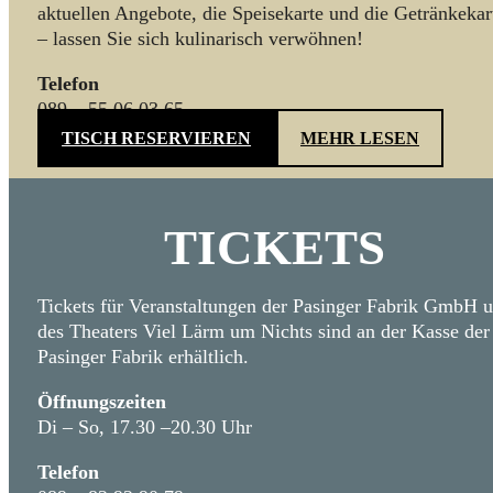
aktuellen Angebote, die Speisekarte und die Getränkekar
– lassen Sie sich kulinarisch verwöhnen!
Telefon
089 – 55 06 03 65
TISCH RESERVIEREN
MEHR LESEN
TICKETS
Tickets für Veranstaltungen der Pasinger Fabrik GmbH 
des Theaters Viel Lärm um Nichts sind an der Kasse der
Pasinger Fabrik erhältlich.
Öffnungszeiten
Di – So, 17.30 –20.30 Uhr
Telefon