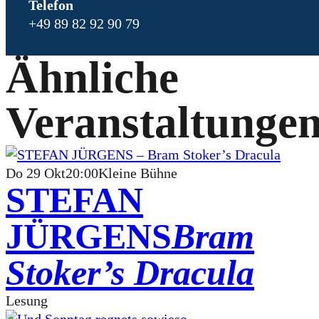
Telefon
+49 89 82 92 90 79
Ähnliche
Veranstaltunge
Do
29
Okt
20:00
Kleine Bühne
STEFAN
JÜRGENS
Bram
Stoker’s Dracula
Lesung