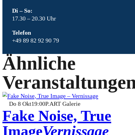
Di – So:
17.30 – 20.30 Uhr
Telefon
+49 89 82 92 90 79
Ähnliche
Veranstaltunge
Do
8
Okt
19:00
P.ART Galerie
Fake Noise, True
Image
Vernissage