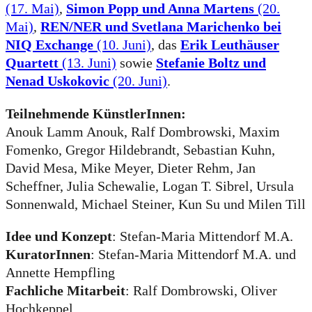
(17. Mai)
,
Simon Popp und Anna Martens
(20.
Mai)
,
REN/NER und Svetlana Marichenko bei
NIQ Exchange
(10. Juni)
, das
Erik Leuthäuser
Quartett
(13. Juni)
sowie
Stefanie Boltz und
Nenad Uskokovic
(20. Juni)
.
Teilnehmende KünstlerInnen:
Anouk Lamm Anouk, Ralf Dombrowski, Maxim
Fomenko, Gregor Hildebrandt, Sebastian Kuhn,
David Mesa, Mike Meyer, Dieter Rehm, Jan
Scheffner, Julia Schewalie, Logan T. Sibrel, Ursula
Sonnenwald, Michael Steiner, Kun Su und Milen Till
Idee und Konzept
: Stefan-Maria Mittendorf M.A.
KuratorInnen
: Stefan-Maria Mittendorf M.A. und
Annette Hempfling
Fachliche Mitarbeit
: Ralf Dombrowski, Oliver
Hochkeppel