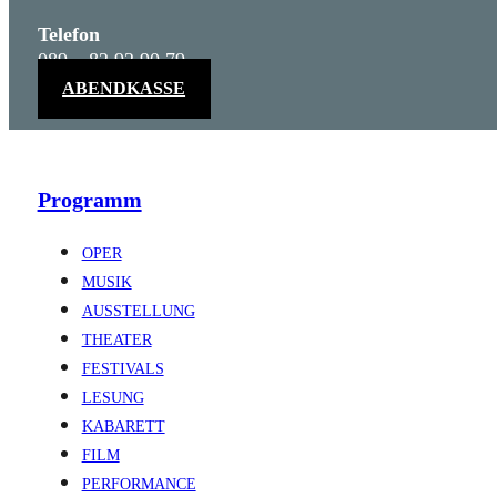
Telefon
089 – 82 92 90 79
ABENDKASSE
Programm
OPER
MUSIK
AUSSTELLUNG
THEATER
FESTIVALS
LESUNG
KABARETT
FILM
PERFORMANCE